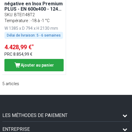
négative en Inox Premium
PLUS - EN 600x400 - 1240
litres - avec 2 portes
SKU
:
BTEI148T2
Température : -18 à -1 °C
W 1385 x D 794 x H 2130 mm
Délai de livraison:
5 - 6 semaines
*
4.428,99 €
PRC
8.854,99 €
Ajouter au panier
5
articles
LES MÉTHODES DE PAIEMENT
ENTREPRISE