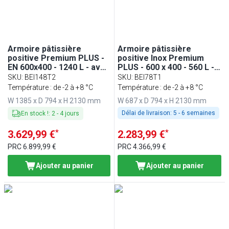
Armoire pâtissière
Armoire pâtissière
positive Premium PLUS -
positive Inox Premium
EN 600x400 - 1240 L - avec
PLUS - 600 x 400 - 560 L -
2 portes & Glissières
avec 1 porte & 10
SKU
:
BEI148T2
SKU
:
BEI78T1
glissières
Température : de -2 à +8 °C
Température : de -2 à +8 °C
W 1385 x D 794 x H 2130 mm
W 687 x D 794 x H 2130 mm
Délai de livraison:
5 - 6 semaines
En stock !
:
2
-
4
jours
*
*
3.629,99 €
2.283,99 €
PRC
6.899,99 €
PRC
4.366,99 €
Ajouter au panier
Ajouter au panier