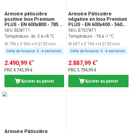
Armoire pâtissière
Armoire Pâtissière
positive Inox Premium
négative en Inox Premium
PLUS - EN 600x800 - 785 L
PLUS - EN 600x400 - 560
- avec 1 porte &
litres - avec 1 porte
SKU
:
BEI81T1
SKU
:
BTEI78T1
Glissières
Température : de -2 à +8 °C
Température : -18 à -1 °C
W 796 x D 960 x H 2130 mm
W 687 x D 794 x H 2130 mm
Délai de livraison:
5 - 6 semaines
Délai de livraison:
5 - 6 semaines
*
*
2.490,99 €
2.887,99 €
PRC
4.745,99 €
PRC
5.794,99 €
Ajouter au panier
Ajouter au panier
Armoire Pâtissière