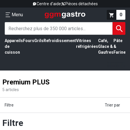
Centre d'aide
Pièces détachées
Menu
0
Appareils
Fours
Grils
Refroidissement
Vitrines
Café,
Pâte
É
de
réfrigérées
Glace &
&
vi
cuisson
Gaufres
Farine
Premium PLUS
5
articles
Filtre
Trier par
Filtre