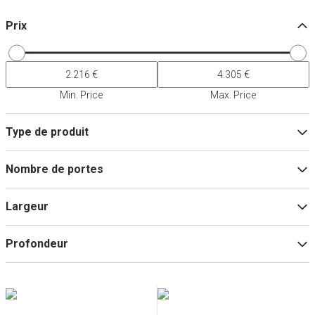
Prix
Min. Price
Max. Price
Type de produit
Réfrigérateurs
(
3
)
Nombre de portes
Congélateurs
(
2
)
1
(
3
)
Largeur
2
(
2
)
Profondeur
Min
Max
Min
Max