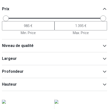
Prix
Min. Price
Max. Price
Niveau de qualité
Premium
(
1
)
Largeur
Premium Plus
(
1
)
Profondeur
Min
Max
Hauteur
Min
Max
Min
Max