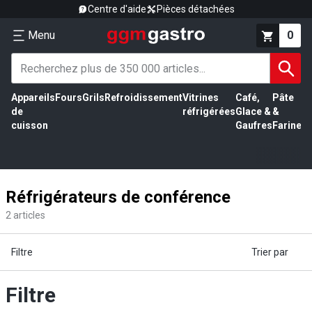
Centre d'aide
Pièces détachées
Menu
0
Appareils
Fours
Grils
Refroidissement
Vitrines
Café,
Pâte
É
de
réfrigérées
Glace &
&
vi
cuisson
Gaufres
Farine
Réfrigérateurs de conférence
2
articles
Filtre
Trier par
Filtre