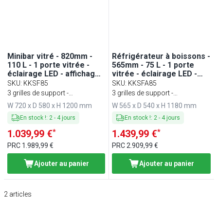
Minibar vitré - 820mm -
Réfrigérateur à boissons -
110 L - 1 porte vitrée -
565mm - 75 L - 1 porte
éclairage LED - affichage
vitrée - éclairage LED -
digital de la température -
affichage digital de la
SKU
:
KKSF85
SKU
:
KKSFA85
+2 à +12 °C
température - 0 à +6 °C
3 grilles de support -
3 grilles de support -
Température : +2 à +12 °C
Température : 0 à +6 °C
W 720 x D 580 x H 1200 mm
W 565 x D 540 x H 1180 mm
En stock !
:
2
-
4
jours
En stock !
:
2
-
4
jours
*
*
1.039,99 €
1.439,99 €
PRC
1.989,99 €
PRC
2.909,99 €
Ajouter au panier
Ajouter au panier
2
articles