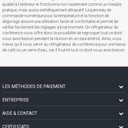
qualité à l'extérieur et fonctionne non seulement comme un meuble
pratique, mais aussi esthétiquement attrayant. Le panneau de
commande numérique pour la température et la fonction de
dégivrage assure une utilisation facile et confortable et permet de
vérifier facilement les réglages à tout moment. Un réfrigérateur de
conférence vous offre donc la possibilité de regrouper tout ce dont
vous avez besoin pendant la réunion en un seul endroit. Ainsi, vous
n'avez qu'à vous servir au réfrigérateur de conférence pour une tasse
de café ou un verre d'eau, car il fournit tout ce dont vous avez besoin.
LES MÉTHODES DE PAIEMENT
ENTREPRISE
AIDE & CONTACT
CERTIFICATS