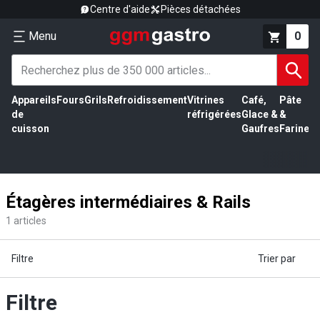
Centre d'aide
Pièces détachées
Menu
0
Appareils
Fours
Grils
Refroidissement
Vitrines
Café,
Pâte
É
de
réfrigérées
Glace &
&
vi
cuisson
Gaufres
Farine
Étagères intermédiaires & Rails
1
articles
Filtre
Trier par
Filtre