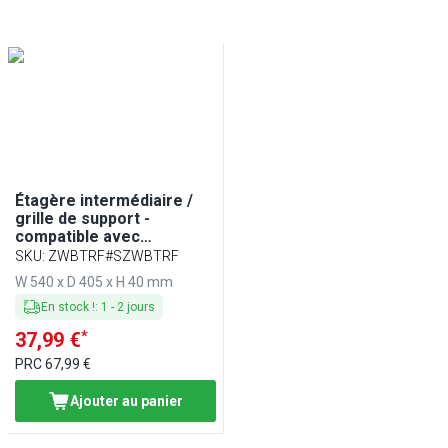
Étagère intermédiaire /
grille de support -
compatible avec
comptoirs à bière - incl.
SKU
:
ZWBTRF#SZWBTRF
rails - compatible avec
W 540 x D 405 x H 40 mm
BRF & BLF
En stock !
:
1
-
2
jours
*
37,99 €
PRC
67,99 €
Ajouter au panier