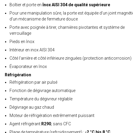
Boîtier et porte en
İnox AISI 304 de qualité supérieure
Pour une manipulation sûre, la porte est équipée d'un joint magnéti
d'un mécanisme de fermeture douce
Porte avec poignée à tirer, charnières pivotantes et système de
verrouillage
Pieds en İnox
Intérieur en inox AISI 304
Côté l'arrière et côté inférieure zinguées (protection anticorrosion)
Évaporateur en İnox
Réfrigération
Réfrigération par air pulsé
Fonction de dégivrage automatique
Température du dégivreur réglable
Dégivrage au gaz chaud
Moteur de réfrigération extrêmement puissant
Agent réfrigérant:
R290
, sans CFC
Plage de température (refroidissement) :
-2 °C bis 8 °C