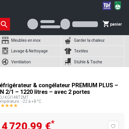
panier
Meubles en inox
Garder la chaleur
Lavage & Nettoyage
Textiles
Ventilation
Stühle & Tische
éfrigérateur & congélateur PREMIUM PLUS –
N 2/1 – 1220 litres – avec 2 portes
KU
KGI148T2MT
mpérature : -22 à +8 °C
*
4 720,99 €