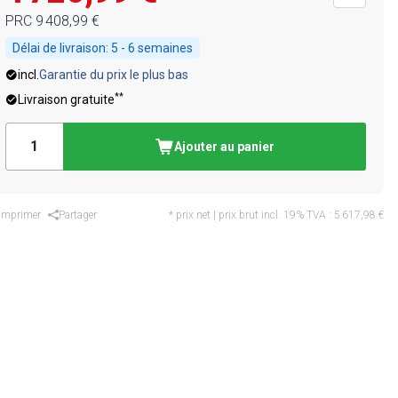
PRC
9 408,99 €
Délai de livraison:
5 - 6 semaines
incl.
Garantie du prix le plus bas
**
Livraison gratuite
Ajouter au panier
Imprimer
Partager
* prix net | prix brut incl. 19% TVA :
5 617,98 €