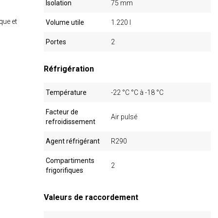
Isolation
75 mm
que et
Volume utile
1.220 l
Portes
2
Réfrigération
Température
-22 °C °C à -18 °C
Facteur de
Air pulsé
refroidissement
Agent réfrigérant
R290
Compartiments
2
frigorifiques
Valeurs de raccordement