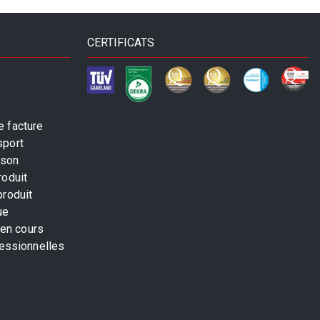
CERTIFICATS
 facture
sport
ison
roduit
produit
ue
 en cours
fessionnelles