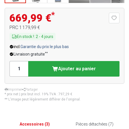
*
669,99 €
PRC
1 179,99 €
En stock !
:
2
-
4
jours
incl.
Garantie du prix le plus bas
**
Livraison gratuite
Ajouter au panier
Imprimer
Partager
* prix net | prix brut incl. 19% TVA :
797,29 €
** L'image peut légèrement différer de l'original.
Accessoires
(
3
)
Pièces détachées
(
7
)