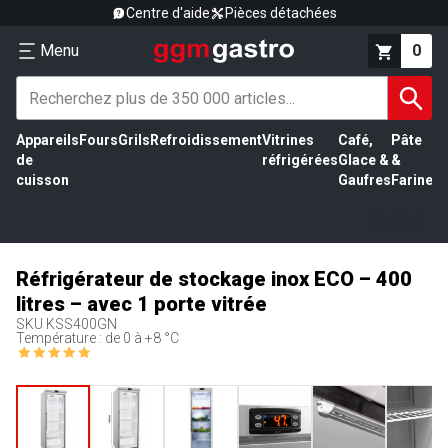
Centre d'aide
Pièces détachées
Menu
0
Appareils
Fours
Grils
Refroidissement
Vitrines
Café,
Pâte
É
de
réfrigérées
Glace &
&
vi
cuisson
Gaufres
Farine
Réfrigérateur de stockage inox ECO – 400
litres – avec 1 porte vitrée
SKU
KSS400GN
Température : de 0 à +8 °C