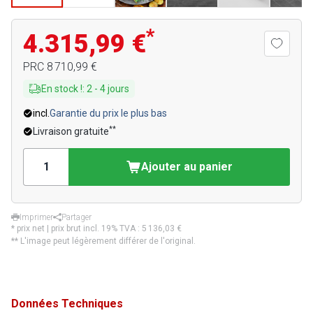
*
4.315,99 €
PRC
8 710,99 €
En stock !
:
2
-
4
jours
incl.
Garantie du prix le plus bas
**
Livraison gratuite
Ajouter au panier
Imprimer
Partager
* prix net | prix brut incl. 19% TVA :
5 136,03 €
** L'image peut légèrement différer de l'original.
Données Techniques