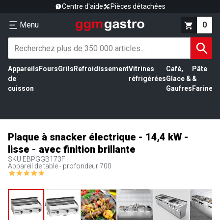
Centre d'aide
Pièces détachées
Menu
0
Appareils
Fours
Grils
Refroidissement
Vitrines
Café,
Pâte
É
de
réfrigérées
Glace &
&
vi
cuisson
Gaufres
Farine
Plaque à snacker électrique - 14,4 kW -
lisse - avec finition brillante
SKU
EBPGGB173F
Appareil de table - profondeur 700