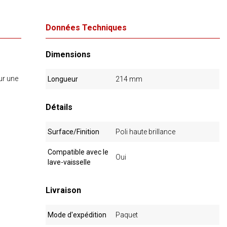
Données Techniques
Dimensions
ur une
Longueur
214 mm
Détails
Surface/Finition
Poli haute brillance
Compatible avec le
Oui
lave-vaisselle
Livraison
Mode d'expédition
Paquet