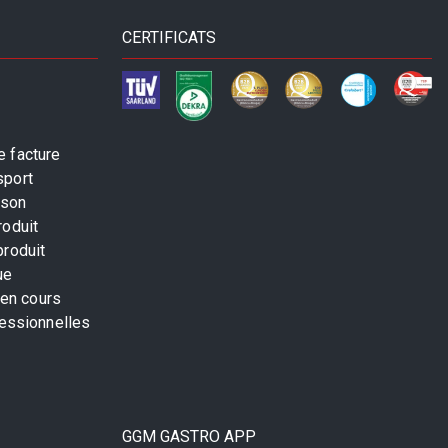
CERTIFICATS
 facture
sport
ison
roduit
produit
ue
 en cours
fessionnelles
GGM GASTRO APP