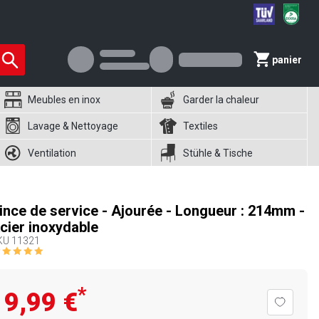
panier
Meubles en inox
Garder la chaleur
Lavage & Nettoyage
Textiles
Ventilation
Stühle & Tische
ince de service - Ajourée - Longueur : 214mm -
cier inoxydable
KU
11321
*
9,99 €