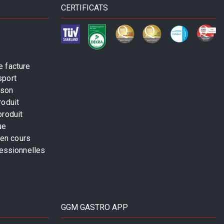
CERTIFICATS
 facture
sport
ison
roduit
produit
ue
 en cours
fessionnelles
GGM GASTRO APP