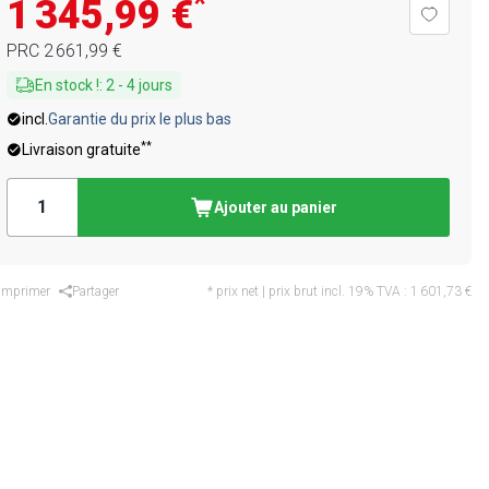
*
1 345,99 €
PRC
2 661,99 €
En stock !
:
2
-
4
jours
incl.
Garantie du prix le plus bas
**
Livraison gratuite
Ajouter au panier
Imprimer
Partager
* prix net | prix brut incl. 19% TVA :
1 601,73 €