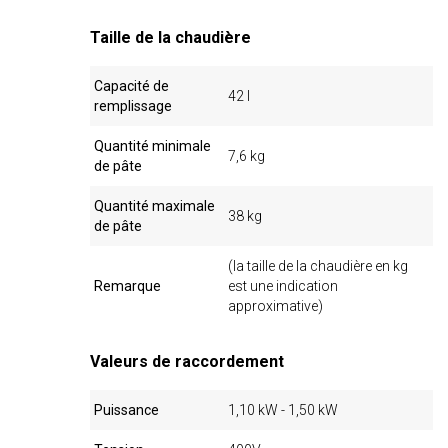
Taille de la chaudière
Capacité de
42 l
remplissage
Quantité minimale
7,6 kg
de pâte
Quantité maximale
38 kg
de pâte
(la taille de la chaudière en kg
Remarque
est une indication
approximative)
Valeurs de raccordement
Puissance
1,10 kW - 1,50 kW