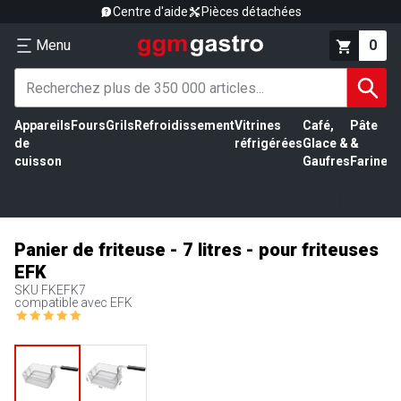
Centre d'aide
Pièces détachées
Menu
0
Appareils
Fours
Grils
Refroidissement
Vitrines
Café,
Pâte
É
de
réfrigérées
Glace &
&
vi
cuisson
Gaufres
Farine
Panier de friteuse - 7 litres - pour friteuses
EFK
SKU
FKEFK7
compatible avec EFK