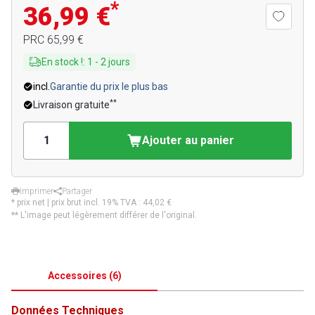
*
36,99 €
PRC
65,99 €
En stock !
:
1
-
2
jours
incl.
Garantie du prix le plus bas
**
Livraison gratuite
Ajouter au panier
Imprimer
Partager
* prix net | prix brut incl. 19% TVA :
44,02 €
** L'image peut légèrement différer de l'original.
Accessoires
(
6
)
Données Techniques