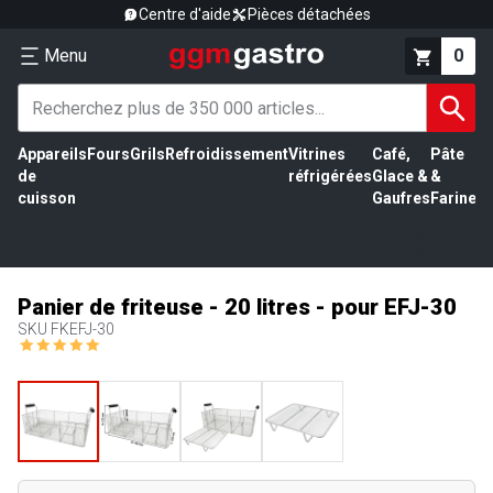
Centre d'aide
Pièces détachées
Menu
0
Appareils
Fours
Grils
Refroidissement
Vitrines
Café,
Pâte
É
de
réfrigérées
Glace &
&
vi
cuisson
Gaufres
Farine
Panier de friteuse - 20 litres - pour EFJ-30
SKU
FKEFJ-30