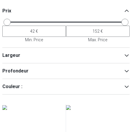
Prix
Min. Price
Max. Price
Largeur
Profondeur
Min
Max
Couleur :
Noir
(
5
)
Min
Max
Rouge cerise
(
4
)
Truffe blanche
(
1
)