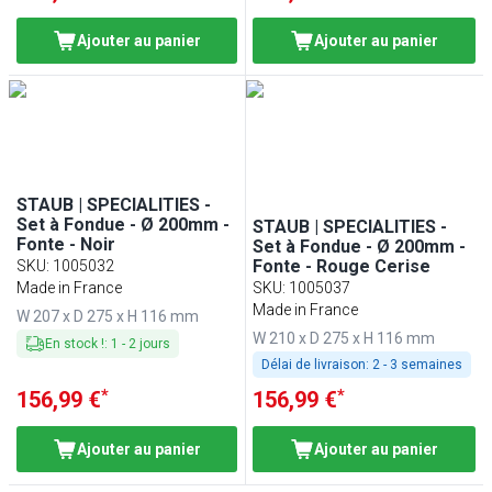
Ajouter au panier
Ajouter au panier
STAUB | SPECIALITIES -
Set à Fondue - Ø 200mm -
STAUB | SPECIALITIES -
Fonte - Noir
Set à Fondue - Ø 200mm -
Fonte - Rouge Cerise
SKU
:
1005032
Made in France
SKU
:
1005037
Made in France
W 207 x D 275 x H 116 mm
W 210 x D 275 x H 116 mm
En stock !
:
1
-
2
jours
Délai de livraison:
2 - 3 semaines
*
*
156,99 €
156,99 €
Ajouter au panier
Ajouter au panier