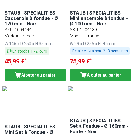
STAUB | SPECIALITIES -
STAUB | SPECIALITIES -
Casserole à fondue - Ø
Mini ensemble à fondue -
120 mm - Noir
Ø 100 mm - Noir
SKU
:
1004144
SKU
:
1004139
Made in France
Made in France
W 146 x D 250 x H 35 mm
W 99 x D 255 x H 70 mm
Délai de livraison:
2 - 3 semaines
En stock !
:
1
-
2
jours
*
*
45,99 €
75,99 €
Ajouter au panier
Ajouter au panier
STAUB | SPECIALITIES -
Set à Fondue - Ø 160mm -
STAUB | SPECIALITIES -
Fonte - Noir
Mini Set à Fondue - Ø