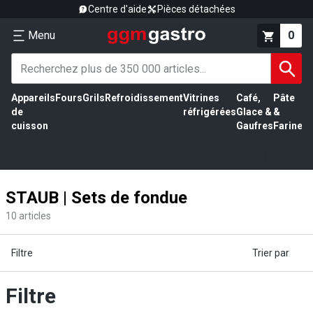
Centre d'aide
Pièces détachées
Menu
0
Appareils
Fours
Grils
Refroidissement
Vitrines
Café,
Pâte
É
de
réfrigérées
Glace &
&
vi
cuisson
Gaufres
Farine
STAUB | Sets de fondue
10
articles
Filtre
Trier par
Filtre