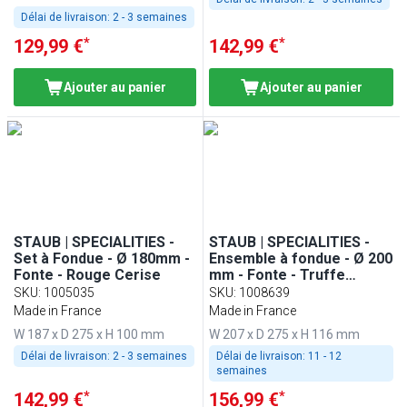
Délai de livraison:
2 - 3 semaines
*
*
129,99 €
142,99 €
Ajouter au panier
Ajouter au panier
STAUB | SPECIALITIES -
STAUB | SPECIALITIES -
Set à Fondue - Ø 180mm -
Ensemble à fondue - Ø 200
Fonte - Rouge Cerise
mm - Fonte - Truffe
Blanche
SKU
:
1005035
SKU
:
1008639
Made in France
Made in France
W 187 x D 275 x H 100 mm
W 207 x D 275 x H 116 mm
Délai de livraison:
2 - 3 semaines
Délai de livraison:
11 - 12
semaines
*
*
142,99 €
156,99 €