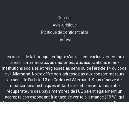
Contact
Avis juridique
Politique de confidentialité
Termes
Les offres de la boutique en ligne s'adressent exclusivement aux
clients commerciaux, aux autorités, aux associations et aux
institutions sociales et religieuses au sens du de l'article 14 du code
civil Allemand. Notre offre ne s'adresse pas aux consommateurs
au sens de l'article 13 du Code civil Allemand. Sous réserve de
modifications techniques et tarifaires et d'erreurs. Les auto-
récupérateurs des pays membres de l'UE paient également un
acompte correspondant à la taxe de vente allemande (19 %), qui
leur sera remboursé après l'arrivée des marchandises dans l'autre
État membre de l'UE et après réception du reçu.
* Tous les prix sont majorés de la TVA 19%, livraison incluse.
** S'applique uniquement au continent. Pour les livraisons dans les
îles, un supplément sera automatiquement facturé.