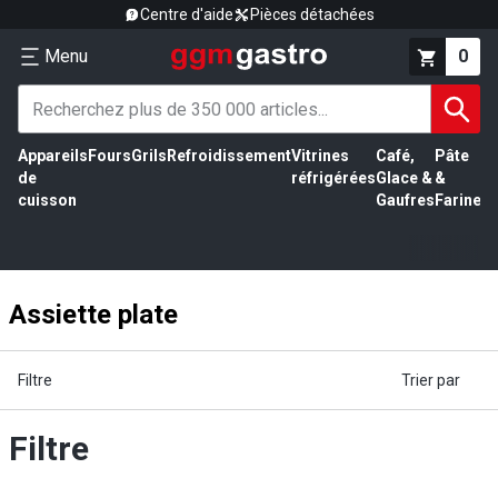
Centre d'aide
Pièces détachées
Menu
0
Appareils
Fours
Grils
Refroidissement
Vitrines
Café,
Pâte
É
de
réfrigérées
Glace &
&
vi
cuisson
Gaufres
Farine
Assiette plate
Filtre
Trier par
Filtre