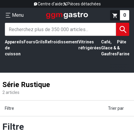
Centre d'aide
Pièces détachées
Menu
0
Appareils
Fours
Grils
Refroidissement
Vitrines
Café,
Pâte
É
de
réfrigérées
Glace &
&
vi
cuisson
Gaufres
Farine
Série Rustique
2
articles
Filtre
Trier par
Filtre