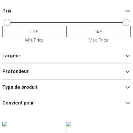
Prix
Min. Price
Max. Price
Largeur
Profondeur
Min
Max
Type de produit
Bols
(
1
)
Min
Max
Convient pour
Assiette
(
1
)
Lave-vaisselle
(
2
)
Micro-ondes
(
2
)
Four
(
2
)