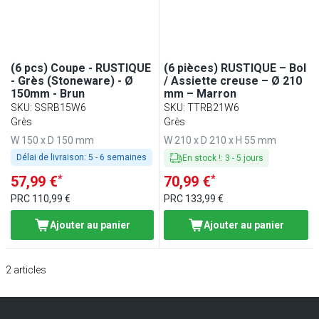
(6 pcs) Coupe - RUSTIQUE
(6 pièces) RUSTIQUE – Bol
- Grès (Stoneware) - Ø
/ Assiette creuse – Ø 210
150mm - Brun
mm – Marron
SKU
:
SSRB15W6
SKU
:
TTRB21W6
Grès
Grès
W 150 x D 150 mm
W 210 x D 210 x H 55 mm
Délai de livraison:
5 - 6 semaines
En stock !
:
3
-
5
jours
*
*
57,99 €
70,99 €
PRC
110,99 €
PRC
133,99 €
Ajouter au panier
Ajouter au panier
2
articles