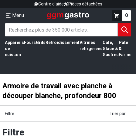
Centre d'aide
Pièces détachées
Menu
0
Appareils
Fours
Grils
Refroidissement
Vitrines
Café,
Pâte
É
de
réfrigérées
Glace &
&
vi
cuisson
Gaufres
Farine
Armoire de travail avec planche à
découper blanche, profondeur 800
Filtre
Trier par
Filtre