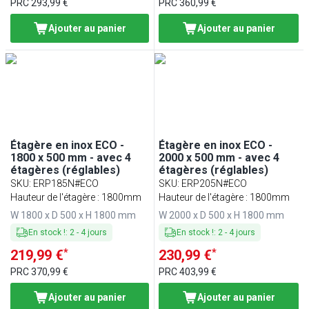
PRC
293,99 €
PRC
360,99 €
Ajouter au panier
Ajouter au panier
Étagère en inox ECO -
Étagère en inox ECO -
1800 x 500 mm - avec 4
2000 x 500 mm - avec 4
étagères (réglables)
étagères (réglables)
SKU
:
ERP185N#ECO
SKU
:
ERP205N#ECO
Hauteur de l'étagère : 1800mm
Hauteur de l'étagère : 1800mm
W 1800 x D 500 x H 1800 mm
W 2000 x D 500 x H 1800 mm
En stock !
:
2
-
4
jours
En stock !
:
2
-
4
jours
*
*
219,99 €
230,99 €
PRC
370,99 €
PRC
403,99 €
Ajouter au panier
Ajouter au panier