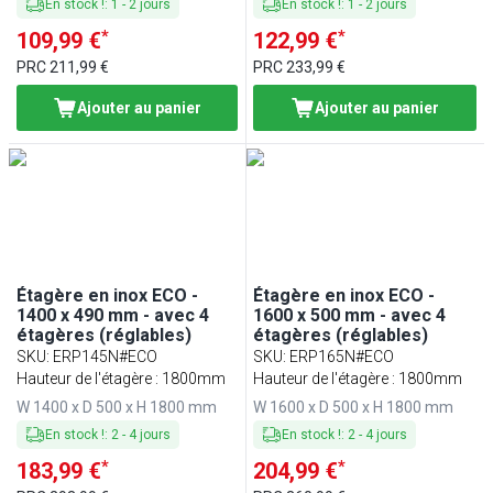
En stock !
:
1
-
2
jours
En stock !
:
1
-
2
jours
*
*
109,99 €
122,99 €
PRC
211,99 €
PRC
233,99 €
Ajouter au panier
Ajouter au panier
Étagère en inox ECO -
Étagère en inox ECO -
1400 x 490 mm - avec 4
1600 x 500 mm - avec 4
étagères (réglables)
étagères (réglables)
SKU
:
ERP145N#ECO
SKU
:
ERP165N#ECO
Hauteur de l'étagère : 1800mm
Hauteur de l'étagère : 1800mm
W 1400 x D 500 x H 1800 mm
W 1600 x D 500 x H 1800 mm
En stock !
:
2
-
4
jours
En stock !
:
2
-
4
jours
*
*
183,99 €
204,99 €