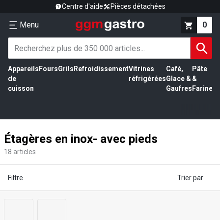
Centre d'aide
Pièces détachées
Menu
0
Appareils
Fours
Grils
Refroidissement
Vitrines
Café,
Pâte
É
de
réfrigérées
Glace &
&
vi
cuisson
Gaufres
Farine
Étagères en inox- avec pieds
18
articles
Filtre
Trier par