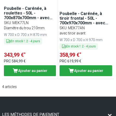
Poubelle - Carénée, à
roulettes - 50L -
Poubelle - Carénée, à
700x870x700mm - avec
tiroir frontal - 50L -
bac intérieur amovible,
700x970x700mm - avec
SKU
:
MEK77LN
ouverture d’insertion,
roulettes, bac intérieur
Diamètre du trou 210mm
SKU
:
MEK77AN
fermeture souple - tiroir
amovible, fermeture
avec tiroir avant
W 700 x D 700 x H 870 mm
frontal - Acier inoxydable
douce, support de sac -
W 700 x D 700 x H 970 mm
dosseret 100x15mm -
En stock !
:
2
-
4
jours
Acier inoxydable
En stock !
:
2
-
4
jours
*
*
343,99 €
358,99 €
PRC
584,99 €
PRC
619,99 €
Ajouter au panier
Ajouter au panier
4
articles
LES MÉTHODES DE PAIEMENT