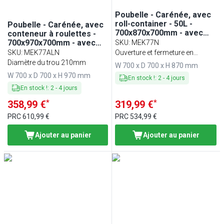
Poubelle - Carénée, avec
roll-container - 50L -
Poubelle - Carénée, avec
700x870x700mm - avec
conteneur à roulettes -
bac intérieur amovible,
700x970x700mm - avec
SKU
:
MEK77N
ouverture d’insertion,
ouverture d’insertion, bac
SKU
:
MEK77ALN
Ouverture et fermeture en
fermeture douce - Acier
intérieur amovible,
Diamètre du trou 210mm
douceur
W 700 x D 700 x H 870 mm
inoxydable
fermeture douce - Acier
W 700 x D 700 x H 970 mm
inoxydable
En stock !
:
2
-
4
jours
En stock !
:
2
-
4
jours
*
*
358,99 €
319,99 €
PRC
610,99 €
PRC
534,99 €
Ajouter au panier
Ajouter au panier