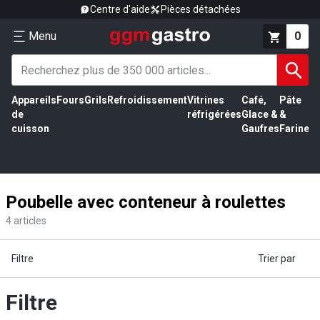
Centre d'aide
Pièces détachées
Menu
0
Appareils
Fours
Grils
Refroidissement
Vitrines
Café,
Pâte
É
de
réfrigérées
Glace &
&
vi
cuisson
Gaufres
Farine
Poubelle avec conteneur à roulettes
4
articles
Filtre
Trier par
Filtre