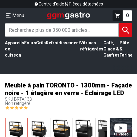
Centre d'aide
Pièces détachées
Menu
0
Appareils
Fours
Grils
Refroidissement
Vitrines
Café,
Pâte
É
de
réfrigérées
Glace &
&
vi
cuisson
Gaufres
Farine
Meuble à pain TORONTO - 1300mm - Façade
noire - 1 étagère en verre - Éclairage LED
SKU
BRTA138
Non réfrigéré
+
1
Video