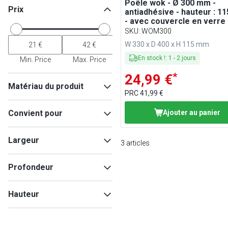
Poêle wok - Ø 300 mm -
Prix
antiadhésive - hauteur : 1
- avec couvercle en verre
SKU
:
WOM300
W 330 x D 400 x H 115 mm
En stock !
:
1
-
2
jours
Min. Price
Max. Price
*
24,99 €
Matériau du produit
PRC
41,99 €
Aluminium
(
2
)
Convient pour
Ajouter au panier
Acier
(
1
)
Lave-vaisselle
(
1
)
Largeur
3
articles
Induction
(
1
)
Profondeur
Min
Max
Hauteur
Min
Max