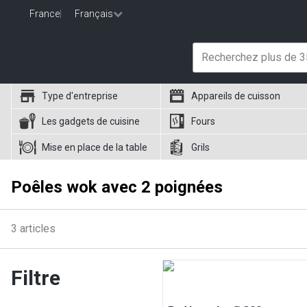
France
|
Français
Type d'entreprise
Appareils de cuisson
Les gadgets de cuisine
Fours
Mise en place de la table
Grils
Poêles wok avec 2 poignées
3
articles
Filtre