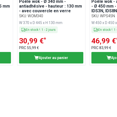
Poêle wok - Ø 340 mm -
Poêle wok - a
15 mm
antiadhésive - hauteur : 130 mm
- Ø 450 mm -
- avec couvercle en verre
IDS3N, IDS8N
SKU
:
WOM340
SKU
:
WPS45N
W 370 x D 445 x H 130 mm
W 450 x D 450 
En stock !
:
1
-
2
jours
En stock !
:
1
*
30,99 €
46,99 €
PRC
55,99 €
PRC
83,99 €
Ajouter au panier
Ajo