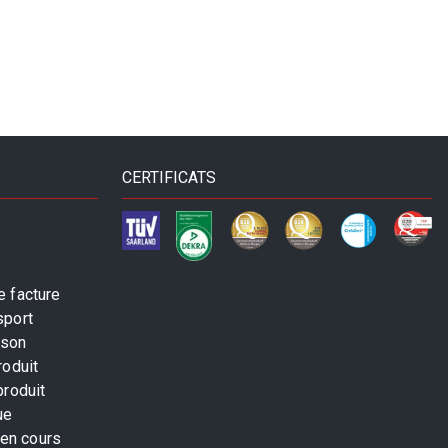
CERTIFICATS
 facture
sport
ison
roduit
produit
ue
 en cours