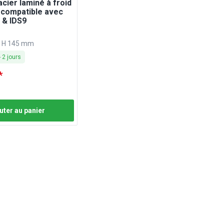
cier laminé à froid
 compatible avec
 & IDS9
x H 145 mm
-
2
jours
*
uter au panier