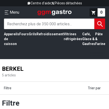
Centre d'aide
Pièces détachées
Menu
0
Appareils
Fours
Grils
Refroidissement
Vitrines
Café,
Pâte
É
de
réfrigérées
Glace &
&
vi
cuisson
Gaufres
Farine
BERKEL
5
articles
Filtre
Trier par
Filtre