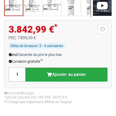
+
1
Video
*
3.842,99 €
PRC
7 899,99 €
Délai de livraison:
5 - 6 semaines
incl.
Garantie du prix le plus bas
**
Livraison gratuite
Ajouter au panier
Imprimer
Partager
* prix net | prix brut incl. 19% TVA :
4 573,16 €
** L'image peut légèrement différer de l'original.