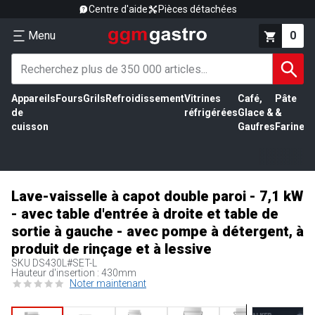
Centre d'aide
Pièces détachées
Menu
0
Appareils
Fours
Grils
Refroidissement
Vitrines
Café,
Pâte
É
de
réfrigérées
Glace &
&
vi
cuisson
Gaufres
Farine
Lave-vaisselle à capot double paroi - 7,1 kW
- avec table d'entrée à droite et table de
sortie à gauche - avec pompe à détergent, à
produit de rinçage et à lessive
SKU
DS430L#SET-L
Hauteur d'insertion : 430mm
Noter maintenant