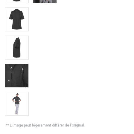
** L'image peut légèrement différer de l'original.