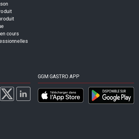
ison
roduit
produit
ue
 en cours
fessionnelles
GGM GASTRO APP