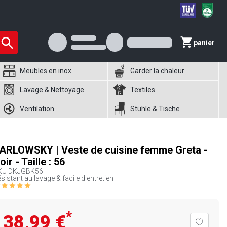
panier
Meubles en inox
Garder la chaleur
Lavage & Nettoyage
Textiles
Ventilation
Stühle & Tische
ARLOWSKY | Veste de cuisine femme Greta -
oir - Taille : 56
KU
DKJGBK56
sistant au lavage & facile d'entretien
*
38,99 €