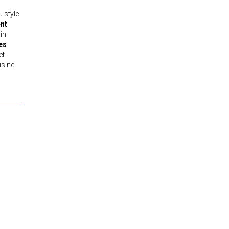
u style
nt
in
es
et
sine.