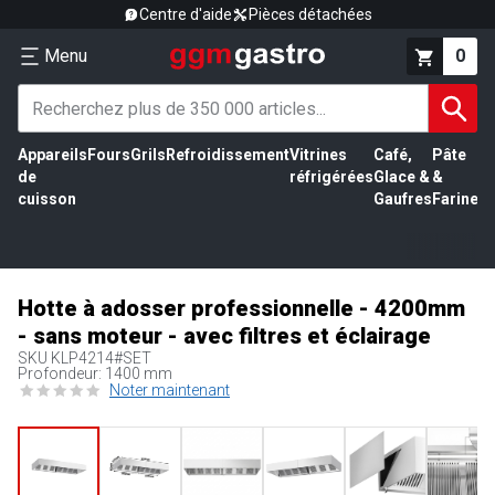
Centre d'aide
Pièces détachées
Menu
0
Appareils
Fours
Grils
Refroidissement
Vitrines
Café,
Pâte
É
de
réfrigérées
Glace &
&
vi
cuisson
Gaufres
Farine
Hotte à adosser professionnelle - 4200mm
- sans moteur - avec filtres et éclairage
SKU
KLP4214#SET
Profondeur: 1400 mm
Noter maintenant