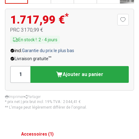
*
1.717,99 €
PRC
3 170,99 €
En stock !
:
2
-
4
jours
incl.
Garantie du prix le plus bas
**
Livraison gratuite
Ajouter au panier
Imprimer
Partager
* prix net | prix brut incl. 19% TVA :
2 044,41 €
** L'image peut légèrement différer de l'original.
Accessoires
(
1
)