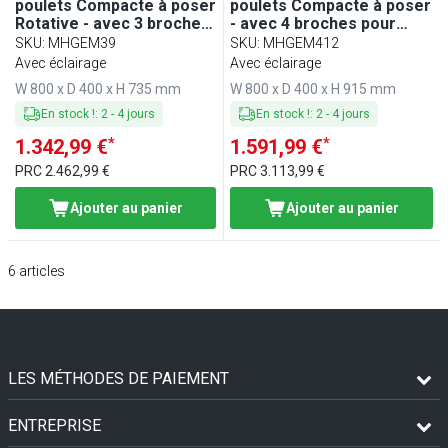
poulets Compacte à poser
poulets Compacte à poser
Rotative - avec 3 broches
- avec 4 broches pour
pour jusqu’à 9 poulets -
jusqu’à 12 poulets - 8,8kW
SKU
:
MHGEM39
SKU
:
MHGEM412
6,6kW
Avec éclairage
Avec éclairage
W 800 x D 400 x H 735 mm
W 800 x D 400 x H 915 mm
En stock !
:
2
-
4
jours
En stock !
:
2
-
4
jours
*
*
1.342,99 €
1.591,99 €
PRC
2.462,99 €
PRC
3.113,99 €
Ajouter au panier
Ajouter au panier
6
articles
LES MÉTHODES DE PAIEMENT
ENTREPRISE