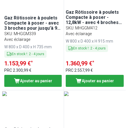
Gaz Rôtissoire à poulets
Compacte à poser -
Gaz Rôtissoire à poulets
12,8kW - avec 4 broches
Compacte à poser - avec
pour jusqu’à 12 poulets
3 broches pour jusqu’à 9
SKU
:
MHGGM412
poulets - 10,2kW
SKU
:
MHGGM339
Avec éclairage
Avec éclairage
W 800 x D 400 x H 915 mm
W 800 x D 400 x H 735 mm
En stock !
:
2
-
4
jours
En stock !
:
2
-
4
jours
*
*
1.153,99 €
1.360,99 €
PRC
2.300,99 €
PRC
2.557,99 €
Ajouter au panier
Ajouter au panier