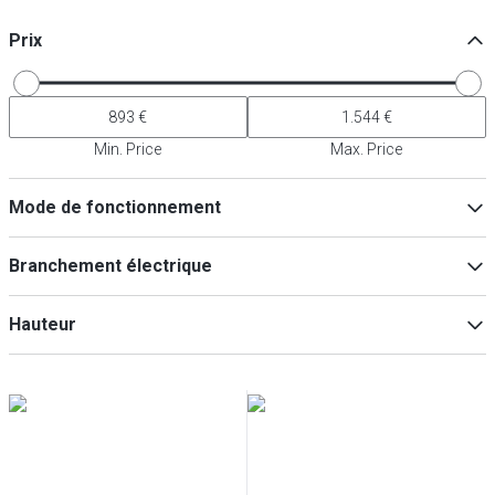
Prix
Min. Price
Max. Price
Mode de fonctionnement
Électricité
(
3
)
Branchement électrique
Gaz
(
3
)
230V
(
3
)
Hauteur
400V
(
3
)
Min
Max