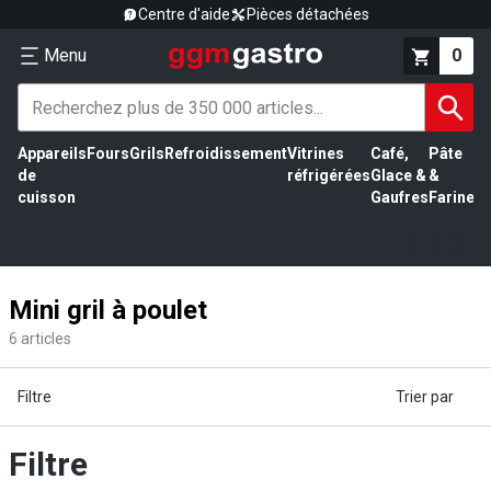
Centre d'aide
Pièces détachées
Menu
0
Appareils
Fours
Grils
Refroidissement
Vitrines
Café,
Pâte
É
de
réfrigérées
Glace &
&
vi
cuisson
Gaufres
Farine
Mini gril à poulet
6
articles
Filtre
Trier par
Filtre