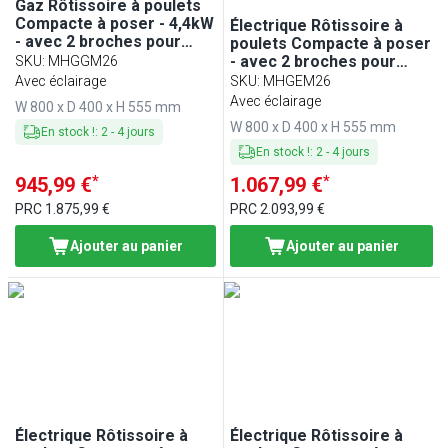
Gaz Rôtissoire à poulets
Compacte à poser - 4,4kW
Électrique Rôtissoire à
- avec 2 broches pour
poulets Compacte à poser
jusqu’à 6 poulets
- avec 2 broches pour
SKU
:
MHGGM26
jusqu’à 6 poulets - 4,4kW
Avec éclairage
SKU
:
MHGEM26
Avec éclairage
W 800 x D 400 x H 555 mm
W 800 x D 400 x H 555 mm
En stock !
:
2
-
4
jours
En stock !
:
2
-
4
jours
*
*
945,99 €
1.067,99 €
PRC
1.875,99 €
PRC
2.093,99 €
Ajouter au panier
Ajouter au panier
Électrique Rôtissoire à
Électrique Rôtissoire à