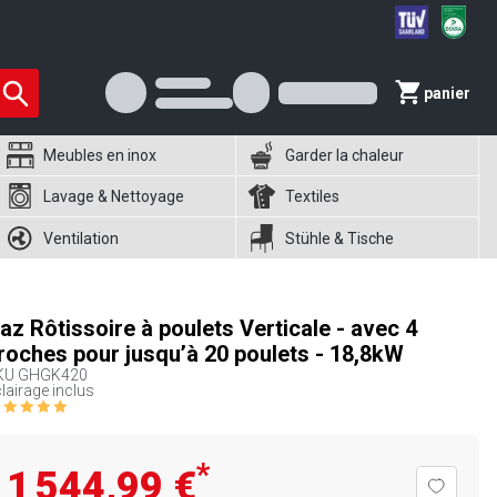
panier
Meubles en inox
Garder la chaleur
Lavage & Nettoyage
Textiles
Ventilation
Stühle & Tische
az Rôtissoire à poulets Verticale - avec 4
roches pour jusqu’à 20 poulets - 18,8kW
KU
GHGK420
lairage inclus
*
1 544,99 €