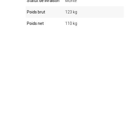
Statut de livraison
Monté
Poids brut
123 kg
Poids net
110 kg