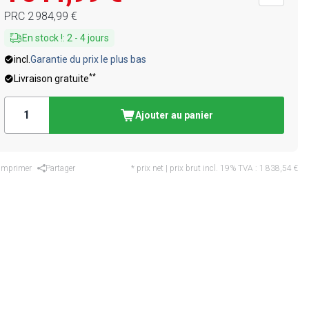
PRC
2 984,99 €
En stock !
:
2
-
4
jours
incl.
Garantie du prix le plus bas
**
Livraison gratuite
Ajouter au panier
Imprimer
Partager
* prix net | prix brut incl. 19% TVA :
1 838,54 €