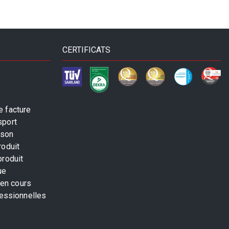
CERTIFICATS
 facture
sport
ison
roduit
produit
ue
 en cours
fessionnelles