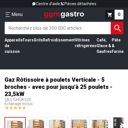
Centre d'aide
Pièces détachées
Menu
0
Appareils
Fours
Grils
Refroidissement
Vitrines
Café,
Pâte
É
de
réfrigérées
Glace &
&
vi
cuisson
Gaufres
Farine
Gaz Rôtissoire à poulets Verticale - 5
broches - avec pour jusqu’à 25 poulets -
23,5kW
SKU
GHGK525
Éclairage inclus