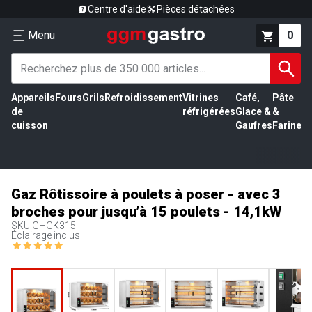
Centre d'aide
Pièces détachées
Menu
0
Appareils
Fours
Grils
Refroidissement
Vitrines
Café,
Pâte
É
de
réfrigérées
Glace &
&
vi
cuisson
Gaufres
Farine
Gaz Rôtissoire à poulets à poser - avec 3
broches pour jusqu’à 15 poulets - 14,1kW
SKU
GHGK315
Éclairage inclus