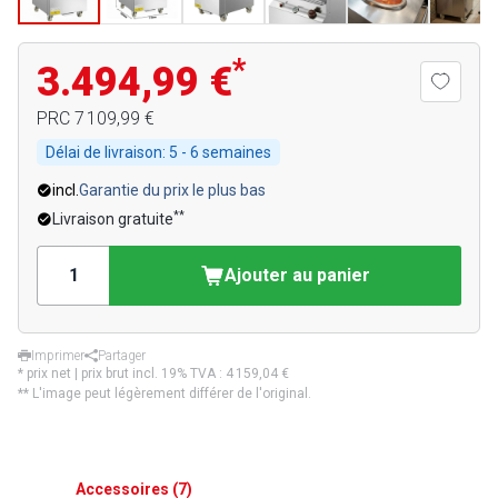
*
3.494,99 €
PRC
7 109,99 €
Délai de livraison:
5 - 6 semaines
incl.
Garantie du prix le plus bas
**
Livraison gratuite
Ajouter au panier
Imprimer
Partager
* prix net | prix brut incl. 19% TVA :
4 159,04 €
** L'image peut légèrement différer de l'original.
Accessoires
(
7
)