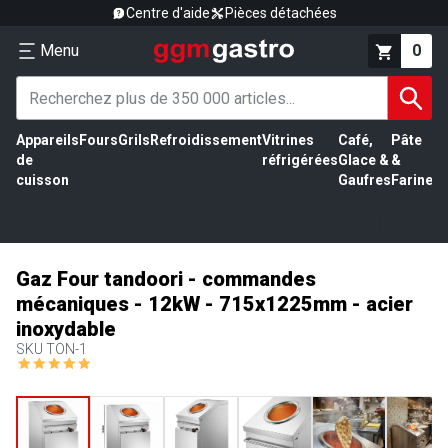
Centre d'aide
Pièces détachées
Menu
0
Appareils
Fours
Grils
Refroidissement
Vitrines
Café,
Pâte
É
de
réfrigérées
Glace &
&
vi
cuisson
Gaufres
Farine
Gaz Four tandoori - commandes
mécaniques - 12kW - 715x1225mm - acier
inoxydable
SKU
TON-1