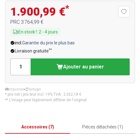
*
1.900,99 €
PRC
3 764,99 €
En stock !
:
2
-
4
jours
incl.
Garantie du prix le plus bas
**
Livraison gratuite
Ajouter au panier
Imprimer
Partager
* prix net | prix brut incl. 19% TVA :
2 262,18 €
** L'image peut légèrement différer de l'original.
Accessoires
(
7
)
Pièces détachées
(
1
)