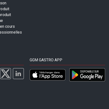
ison
roduit
produit
ue
 en cours
fessionnelles
GGM GASTRO APP