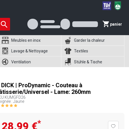
panier
Meubles en inox
Garder la chaleur
Lavage & Nettoyage
Textiles
Ventilation
Stühle & Tische
. DICK | ProDynamic - Couteau à
âtisserie/Universel - Lame: 260mm
KU
KUMGFD26
ignée : Jaune
*
28,99 €