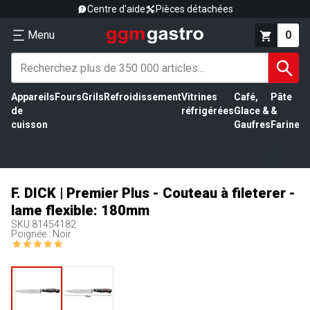
Centre d'aide
Pièces détachées
Menu
0
Appareils
Fours
Grils
Refroidissement
Vitrines
Café,
Pâte
É
de
réfrigérées
Glace &
&
vi
cuisson
Gaufres
Farine
F. DICK | Premier Plus - Couteau à fileterer -
lame flexible: 180mm
SKU
81454182
Poignée : Noir