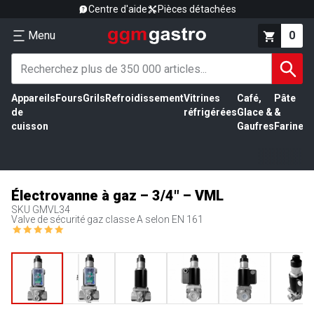
Centre d'aide
Pièces détachées
Menu
0
Appareils
Fours
Grils
Refroidissement
Vitrines
Café,
Pâte
É
de
réfrigérées
Glace &
&
vi
cuisson
Gaufres
Farine
Électrovanne à gaz – 3/4" – VML
SKU
GMVL34
Valve de sécurité gaz classe A selon EN 161