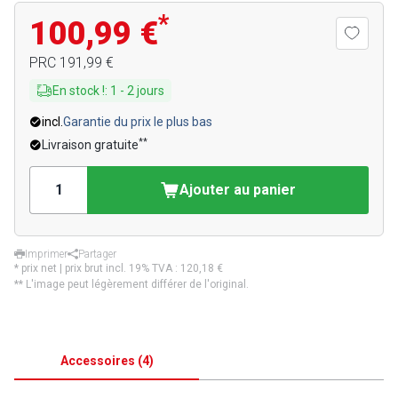
*
100,99 €
PRC
191,99 €
En stock !
:
1
-
2
jours
incl.
Garantie du prix le plus bas
**
Livraison gratuite
Ajouter au panier
Imprimer
Partager
* prix net | prix brut incl. 19% TVA :
120,18 €
** L'image peut légèrement différer de l'original.
Accessoires
(
4
)