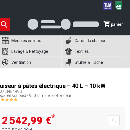
panier
Meubles en inox
Garder la chaleur
Lavage & Nettoyage
Textiles
Ventilation
Stühle & Tische
uiseur à pâtes électrique – 40 L – 10 kW
KU
ENB499S
pareil sur pied - 900 mm de profondeur
*
2 542,99 €