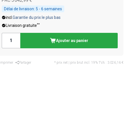
PRC
5 042,99 €
Délai de livraison:
5 - 6 semaines
incl.
Garantie du prix le plus bas
**
Livraison gratuite
Ajouter au panier
Imprimer
Partager
* prix net | prix brut incl. 19% TVA :
3 026,16 €