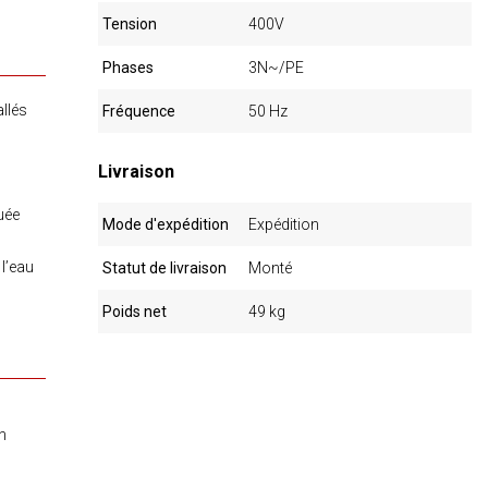
Tension
400V
Phases
3N~/PE
allés
Fréquence
50 Hz
Livraison
uée
Mode d'expédition
Expédition
 l’eau
Statut de livraison
Monté
Poids net
49 kg
n