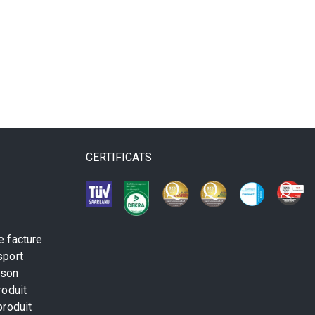
CERTIFICATS
 facture
sport
ison
roduit
produit