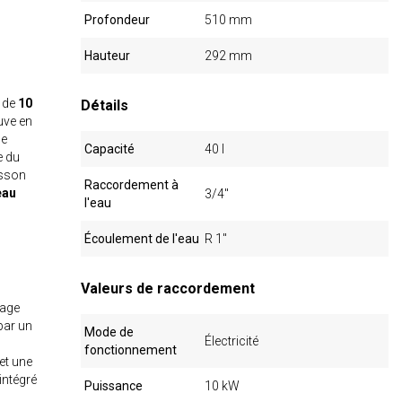
Profondeur
510 mm
Hauteur
292 mm
 de
10
Détails
uve en
ne
Capacité
40 l
e du
isson
Raccordement à
eau
3/4"
l'eau
Écoulement de l'eau
R 1"
Valeurs de raccordement
yage
par un
Mode de
Électricité
fonctionnement
t une
intégré
Puissance
10 kW