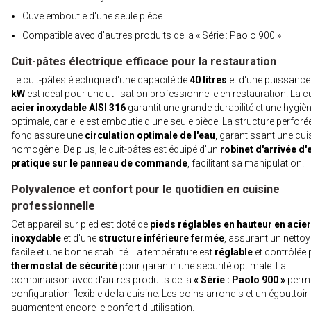
Cuve emboutie d'une seule pièce
Compatible avec d'autres produits de la « Série : Paolo 900 »
Cuit-pâtes électrique efficace pour la restauration
Le cuit-pâtes électrique d'une capacité de
40 litres
et d'une puissance
kW
est idéal pour une utilisation professionnelle en restauration. La c
acier inoxydable AISI 316
garantit une grande durabilité et une hygiè
optimale, car elle est emboutie d'une seule pièce. La structure perforé
fond assure une
circulation optimale de l'eau
, garantissant une cu
homogène. De plus, le cuit-pâtes est équipé d'un
robinet d'arrivée d'
pratique sur le panneau de commande
, facilitant sa manipulation.
Polyvalence et confort pour le quotidien en cuisine
professionnelle
Cet appareil sur pied est doté de
pieds réglables en hauteur en acier
inoxydable
et d'une
structure inférieure fermée
, assurant un netto
facile et une bonne stabilité. La température est
réglable
et contrôlée 
thermostat de sécurité
pour garantir une sécurité optimale. La
combinaison avec d'autres produits de la
« Série : Paolo 900 »
perme
configuration flexible de la cuisine. Les coins arrondis et un égouttoir 
augmentent encore le confort d'utilisation.