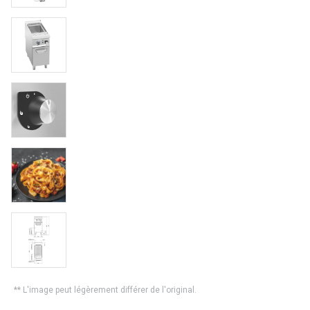
** L'image peut légèrement différer de l'original.