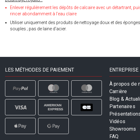
Enlever régulièrement les dépôts de calcaire avec un détartrant, pui
rincer abondamment à l'eau claire
Utiliser uniquement des produits de nettoyage doux et des éponge
souples ; pas de laine d'acier.
LES MÉTHODES DE PAIEMENT
ENTREPRISE
À propos de 
Carrière
Blog & Actual
Partenaires
Présentation
Vidéos
Showrooms
FAQ