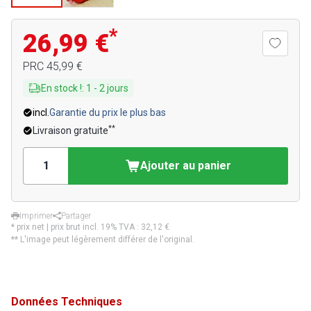
*
26,99 €
PRC
45,99 €
En stock !
:
1
-
2
jours
incl.
Garantie du prix le plus bas
**
Livraison gratuite
Ajouter au panier
Imprimer
Partager
* prix net | prix brut incl. 19% TVA :
32,12 €
** L'image peut légèrement différer de l'original.
Données Techniques