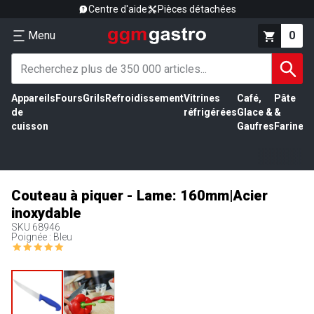
Centre d'aide
Pièces détachées
Menu
0
Appareils
Fours
Grils
Refroidissement
Vitrines
Café,
Pâte
É
de
réfrigérées
Glace &
&
vi
cuisson
Gaufres
Farine
Couteau à piquer - Lame: 160mm|Acier
inoxydable
SKU
68946
Poignée : Bleu