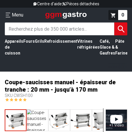
Centre d'aide
Pièces détachées
Menu
0
Appareils
Fours
Grils
Refroidissement
Vitrines
Café,
Pâte
É
de
réfrigérées
Glace &
&
vi
cuisson
Gaufres
Farine
Coupe-saucisses manuel - épaisseur de
tranche : 20 mm - jusqu’à 170 mm
SKU
CWSH100
+
1
Video