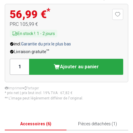
*
56,99 €
PRC
105,99 €
En stock !
:
1
-
2
jours
incl.
Garantie du prix le plus bas
**
Livraison gratuite
Ajouter au panier
Imprimer
Partager
* prix net | prix brut incl. 19% TVA :
67,82 €
** L'image peut légèrement différer de l'original.
Accessoires
(
6
)
Pièces détachées
(
1
)