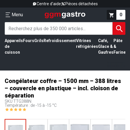
Centre d'aide
Pièces détachées
Menu
0
Appareils
Fours
Grils
Refroidissement
Vitrines
Café,
Pâte
É
de
réfrigérées
Glace &
&
vi
cuisson
Gaufres
Farine
Congélateur coffre – 1500 mm – 388 litres
– couvercle en plastique – incl. cloison de
séparation
SKU
TTG388N
Température : de -15 à -15 °C