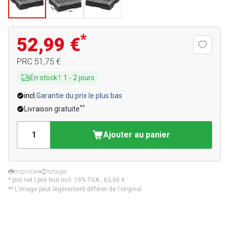
*
52,99 €
PRC
51,75 €
En stock !
:
1
-
2
jours
incl.
Garantie du prix le plus bas
**
Livraison gratuite
Ajouter au panier
Imprimer
Partager
* prix net | prix brut incl. 19% TVA :
63,06 €
** L'image peut légèrement différer de l'original.