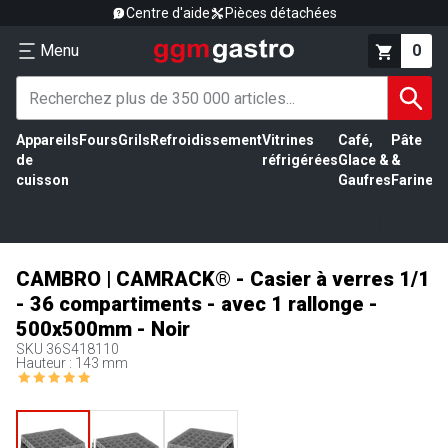
Centre d'aide
Pièces détachées
Menu
0
Appareils
Fours
Grils
Refroidissement
Vitrines
Café,
Pâte
É
de
réfrigérées
Glace &
&
vi
cuisson
Gaufres
Farine
CAMBRO | CAMRACK® - Casier à verres 1/1
- 36 compartiments - avec 1 rallonge -
500x500mm - Noir
SKU
36S418110
Hauteur : 143 mm