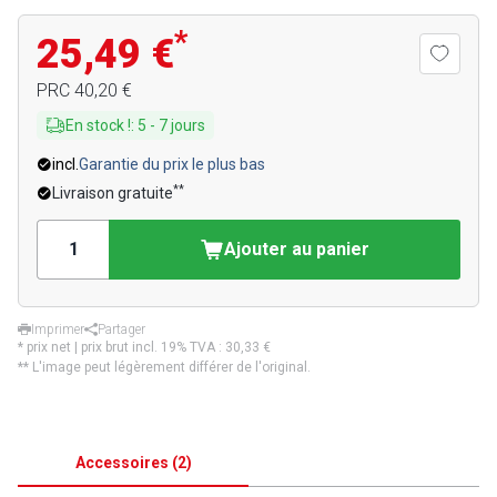
*
25,49 €
PRC
40,20 €
En stock !
:
5
-
7
jours
incl.
Garantie du prix le plus bas
**
Livraison gratuite
Ajouter au panier
Imprimer
Partager
* prix net | prix brut incl. 19% TVA :
30,33 €
** L'image peut légèrement différer de l'original.
Accessoires
(
2
)