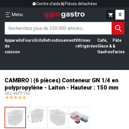
Centre d'aide
Pièces détachées
Menu
0
Appareils
Fours
Grils
Refroidissement
Vitrines
Café,
Pâte
É
de
réfrigérées
Glace &
&
vi
cuisson
Gaufres
Farine
CAMBRO | (6 pièces) Conteneur GN 1/4 en
polypropylène - Laiton - Hauteur : 150 mm
SKU
46PP190