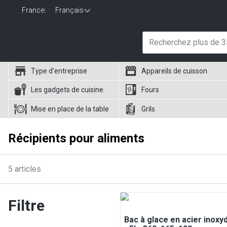
France
|
Français
Type d'entreprise
Appareils de cuisson
Les gadgets de cuisine
Fours
Mise en place de la table
Grils
Récipients pour aliments
5
articles
Filtre
Bac à glace en acier inoxy