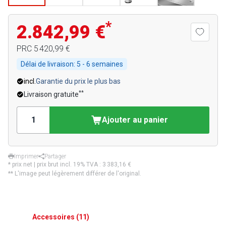
*
2.842,99 €
PRC
5 420,99 €
Délai de livraison:
5 - 6 semaines
incl.
Garantie du prix le plus bas
**
Livraison gratuite
Ajouter au panier
Imprimer
Partager
* prix net | prix brut incl. 19% TVA :
3 383,16 €
** L'image peut légèrement différer de l'original.
Accessoires
(
11
)