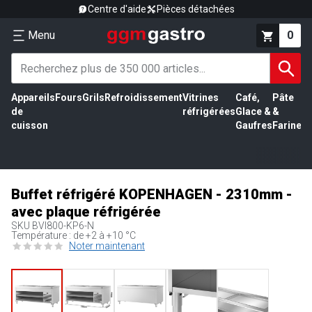
Centre d'aide
Pièces détachées
Menu
0
Appareils
Fours
Grils
Refroidissement
Vitrines
Café,
Pâte
É
de
réfrigérées
Glace &
&
vi
cuisson
Gaufres
Farine
Buffet réfrigéré KOPENHAGEN - 2310mm -
avec plaque réfrigérée
SKU
BVI800-KP6-N
Température : de +2 à +10 °C
Noter maintenant