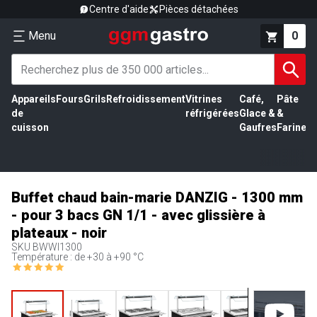
Centre d'aide
Pièces détachées
Menu
0
Appareils
Fours
Grils
Refroidissement
Vitrines
Café,
Pâte
É
de
réfrigérées
Glace &
&
vi
cuisson
Gaufres
Farine
Buffet chaud bain-marie DANZIG - 1300 mm
- pour 3 bacs GN 1/1 - avec glissière à
plateaux - noir
SKU
BWWI1300
Température : de +30 à +90 °C