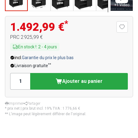
+
1
Video
*
1.492,99 €
PRC
2 925,99 €
En stock !
:
2
-
4
jours
incl.
Garantie du prix le plus bas
**
Livraison gratuite
Ajouter au panier
Imprimer
Partager
* prix net | prix brut incl. 19% TVA :
1 776,66 €
** L'image peut légèrement différer de l'original.