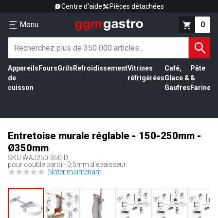
Centre d'aide
Pièces détachées
Menu
0
Appareils
Fours
Grils
Refroidissement
Vitrines
Café,
Pâte
É
de
réfrigérées
Glace &
&
vi
cuisson
Gaufres
Farine
Entretoise murale réglable - 150-250mm -
Ø350mm
SKU
WAJ250-350-D
pour double paroi - 0,5mm d'épaisseur
Noter maintenant