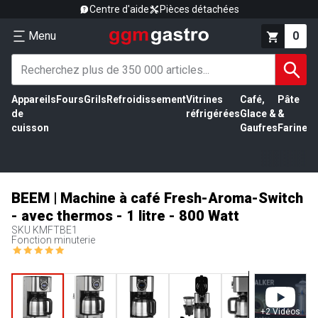
Centre d'aide
Pièces détachées
Menu
0
Appareils
Fours
Grils
Refroidissement
Vitrines
Café,
Pâte
É
de
réfrigérées
Glace &
&
vi
cuisson
Gaufres
Farine
BEEM | Machine à café Fresh-Aroma-Switch
- avec thermos - 1 litre - 800 Watt
SKU
KMFTBE1
Fonction minuterie
+
2
Vidéos