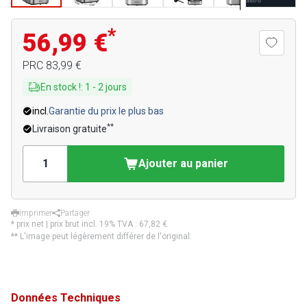
*
56,99 €
PRC
83,99 €
En stock !
:
1
-
2
jours
incl.
Garantie du prix le plus bas
**
Livraison gratuite
Ajouter au panier
Imprimer
Partager
* prix net | prix brut incl. 19% TVA :
67,82 €
** L'image peut légèrement différer de l'original.
Données Techniques