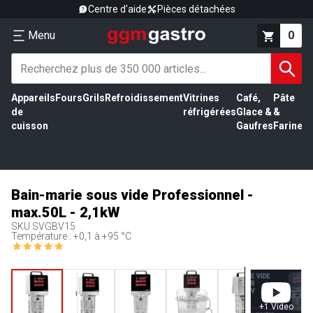
Centre d'aide
Pièces détachées
Menu
0
Appareils
Fours
Grils
Refroidissement
Vitrines
Café,
Pâte
É
de
réfrigérées
Glace &
&
vi
cuisson
Gaufres
Farine
Bain-marie sous vide Professionnel -
max.50L - 2,1kW
SKU
SVGBV15
Température : +0,1 à +95 °C
+
1
Video