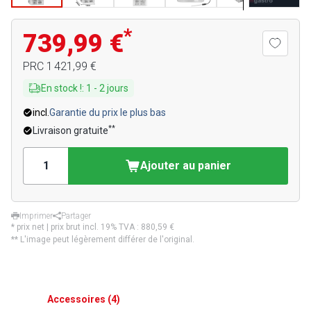
*
739,99 €
PRC
1 421,99 €
En stock !
:
1
-
2
jours
incl.
Garantie du prix le plus bas
**
Livraison gratuite
Ajouter au panier
Imprimer
Partager
* prix net | prix brut incl. 19% TVA :
880,59 €
** L'image peut légèrement différer de l'original.
Accessoires
(
4
)