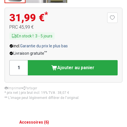
*
31,99 €
PRC
45,99 €
En stock !
:
3
-
5
jours
incl.
Garantie du prix le plus bas
**
Livraison gratuite
Ajouter au panier
Imprimer
Partager
* prix net | prix brut incl. 19% TVA :
38,07 €
** L'image peut légèrement différer de l'original.
Accessoires
(
6
)