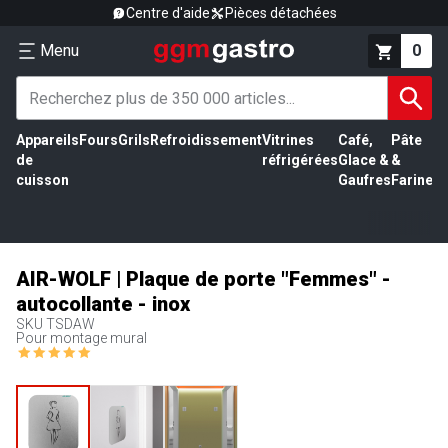
Centre d'aide
Pièces détachées
Menu
0
Appareils
Fours
Grils
Refroidissement
Vitrines
Café,
Pâte
É
de
réfrigérées
Glace &
&
vi
cuisson
Gaufres
Farine
AIR-WOLF | Plaque de porte "Femmes" -
autocollante - inox
SKU
TSDAW
Pour montage mural