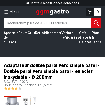
Centre d'aide
Pièces détachées
Menu
0
Appareils
Fours
Grils
Refroidissement
Vitrines
Café,
Pâte
É
de
réfrigérées
Glace &
&
vi
cuisson
Gaufres
Farine
Adaptateur double paroi vers simple paroi -
Double paroi vers simple paroi - en acier
inoxydable - Ø 200mm
SKU
UDEJ-200-D
Double paroi - épaisseur : 0,5 mm