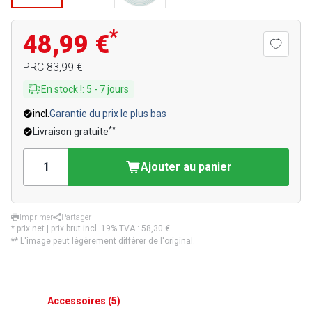
*
48,99 €
PRC
83,99 €
En stock !
:
5
-
7
jours
incl.
Garantie du prix le plus bas
**
Livraison gratuite
Ajouter au panier
Imprimer
Partager
* prix net | prix brut incl. 19% TVA :
58,30 €
** L'image peut légèrement différer de l'original.
Accessoires
(
5
)