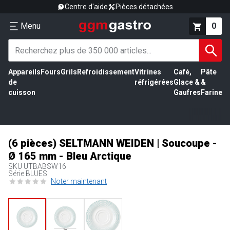
Centre d'aide
Pièces détachées
Menu
0
Appareils
Fours
Grils
Refroidissement
Vitrines
Café,
Pâte
É
de
réfrigérées
Glace &
&
vi
cuisson
Gaufres
Farine
(6 pièces) SELTMANN WEIDEN | Soucoupe -
Ø 165 mm - Bleu Arctique
SKU
UTBABSW16
Série BLUES
Noter maintenant