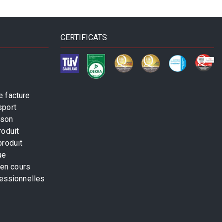
CERTIFICATS
 facture
sport
ison
roduit
produit
ue
 en cours
fessionnelles