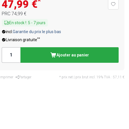
*
47,99 €
PRC
74,99 €
En stock !
:
5
-
7
jours
incl.
Garantie du prix le plus bas
**
Livraison gratuite
Ajouter au panier
Imprimer
Partager
* prix net | prix brut incl. 19% TVA :
57,11 €