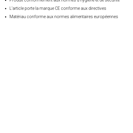
Produit conformément aux normes d’hygiène et de sécurité
L'article porte la marque CE conforme aux directives
Matériau conforme aux normes alimentaires européennes