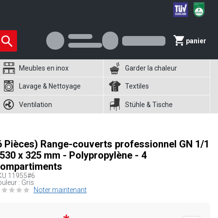
panier
Meubles en inox
Garder la chaleur
Lavage & Nettoyage
Textiles
Ventilation
Stühle & Tische
6 Pièces) Range-couverts professionnel GN 1/1
 530 x 325 mm - Polypropylène - 4
ompartiments
KU
11955#6
uleur : Gris
Noter maintenant