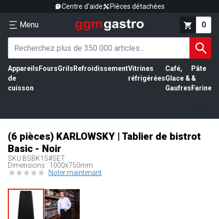
Centre d'aide
Pièces détachées
Menu
0
Appareils
Fours
Grils
Refroidissement
Vitrines
Café,
Pâte
É
de
réfrigérées
Glace &
&
vi
cuisson
Gaufres
Farine
(6 pièces) KARLOWSKY | Tablier de bistrot
Basic - Noir
SKU
BSBK1S#SET
Dimensions : 1000x750mm
Noter maintenant