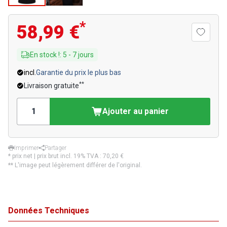
*
58,99 €
En stock !
:
5
-
7
jours
incl.
Garantie du prix le plus bas
**
Livraison gratuite
Ajouter au panier
Imprimer
Partager
* prix net | prix brut incl. 19% TVA :
70,20 €
** L'image peut légèrement différer de l'original.
Données Techniques