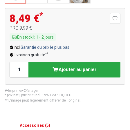
*
8,49 €
PRC
9,99 €
En stock !
:
1
-
2
jours
incl.
Garantie du prix le plus bas
**
Livraison gratuite
Ajouter au panier
Imprimer
Partager
* prix net | prix brut incl. 19% TVA :
10,10 €
** L'image peut légèrement différer de l'original.
Accessoires
(
5
)