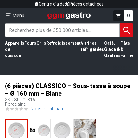
Centre d'aide
Pièces détachées
Menu
0
Appareils
Fours
Grils
Refroidissement
Vitrines
Café,
Pâte
É
de
réfrigérées
Glace &
&
vi
cuisson
Gaufres
Farine
(6 pièces) CLASSICO – Sous-tasse à soupe
– Ø 160 mm – Blanc
SKU
SUTCLK16
Porcelaine
Noter maintenant