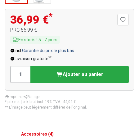
*
36,99 €
PRC
56,99 €
En stock !
:
5
-
7
jours
incl.
Garantie du prix le plus bas
**
Livraison gratuite
Ajouter au panier
Imprimer
Partager
* prix net | prix brut incl. 19% TVA :
44,02 €
** L'image peut légèrement différer de l'original.
Accessoires
(
4
)