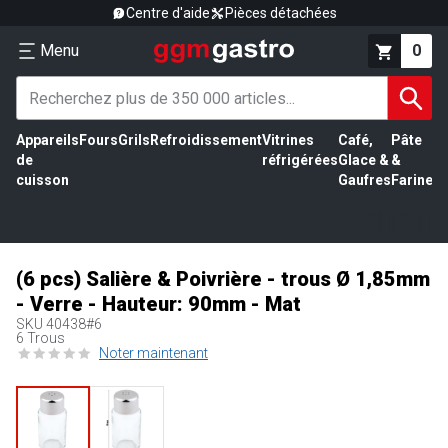
Centre d'aide
Pièces détachées
Menu
0
Appareils
Fours
Grils
Refroidissement
Vitrines
Café,
Pâte
É
de
réfrigérées
Glace &
&
vi
cuisson
Gaufres
Farine
(6 pcs) Salière & Poivrière - trous Ø 1,85mm
- Verre - Hauteur: 90mm - Mat
SKU
40438#6
6 Trous
Noter maintenant